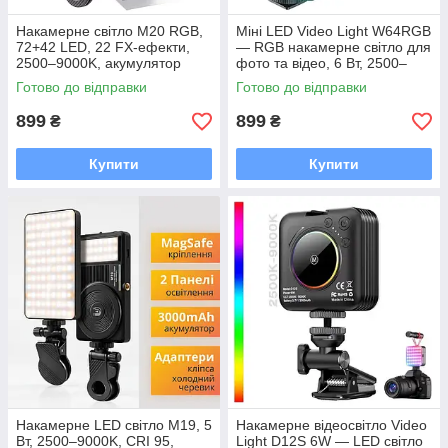
Накамерне світло M20 RGB,
Міні LED Video Light W64RGB
72+42 LED, 22 FX-ефекти,
— RGB накамерне світло для
2500–9000K, акумулятор
фото та відео, 6 Вт, 2500–
3000 mAh
9000K, 20 FX
Готово до відправки
Готово до відправки
899
899
₴
₴
Купити
Купити
Накамерне LED світло M19, 5
Накамерне відеосвітло Video
Вт, 2500–9000K, CRI 95,
Light D12S 6W — LED світло