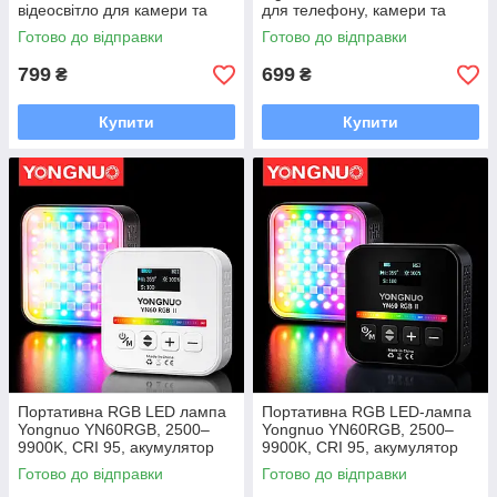
відеосвітло для камери та
для телефону, камери та
смартфона
стриму
Готово до відправки
Готово до відправки
799
699
₴
₴
Купити
Купити
Портативна RGB LED лампа
Портативна RGB LED-лампа
Yongnuo YN60RGB, 2500–
Yongnuo YN60RGB, 2500–
9900K, CRI 95, акумулятор
9900K, CRI 95, акумулятор
2000 мА·г
2000 мА·год Чорний
Готово до відправки
Готово до відправки