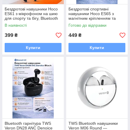
Бездротові навушники Hoco
Бездротові спортивні
ES61 з мікрофоном на шию
навушники Hoco ES65 з
для спорту та бігу, Bluetooth
магнітним кріпленням та
5.1, 200 mAh
шийною дужкою, Bluetooth
В наявності
Готово до відправки
5.3, до 30 годин роботи
399
449
₴
₴
Купити
Купити
Bluetooth гарнітура TWS
TWS Bluetooth навушники
Veron DN28 ANC Denoice
Veron M06 Round —