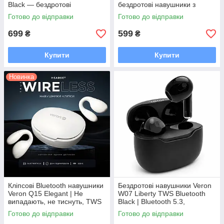
Black — бездротові
бездротові навушники з
навушники з
кейсом, Bluetooth 5.3
Готово до відправки
Готово до відправки
шумозаглушенням
699
599
₴
₴
Купити
Купити
Новинка
Кліпсові Bluetooth навушники
Бездротові навушники Veron
Veron Q15 Elegant | Не
W07 Liberty TWS Bluetooth
випадають, не тиснуть, TWS
Black | Bluetooth 5.3,
з кейсом, потужний звук
сенсорне керування,
Готово до відправки
Готово до відправки
мікрофон