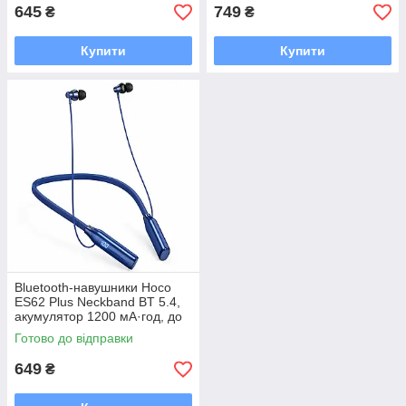
645
749
₴
₴
Купити
Купити
Bluetooth-навушники Hoco
ES62 Plus Neckband BT 5.4,
акумулятор 1200 мА·год, до
150 годин роботи, TF, Сині
Готово до відправки
649
₴