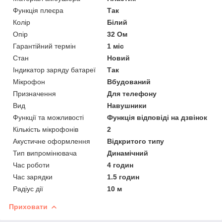
Функція плеєра
Так
Колір
Білий
Опір
32 Ом
Гарантійний термін
1 міс
Стан
Новий
Індикатор заряду батареї
Так
Мікрофон
Вбудований
Призначення
Для телефону
Вид
Навушники
Функції та можливості
Функція відповіді на дзвінок
Кількість мікрофонів
2
Акустичне оформлення
Відкритого типу
Тип випромінювача
Динамічний
Час роботи
4 годин
Час зарядки
1.5 годин
Радіус дії
10 м
Приховати