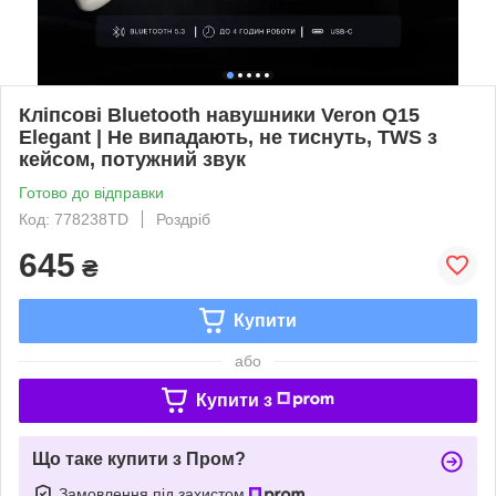
Кліпсові Bluetooth навушники Veron Q15
Elegant | Не випадають, не тиснуть, TWS з
кейсом, потужний звук
Готово до відправки
Код: 778238TD
Роздріб
645
₴
Купити
або
Купити з
Що таке купити з Пром?
Замовлення під захистом