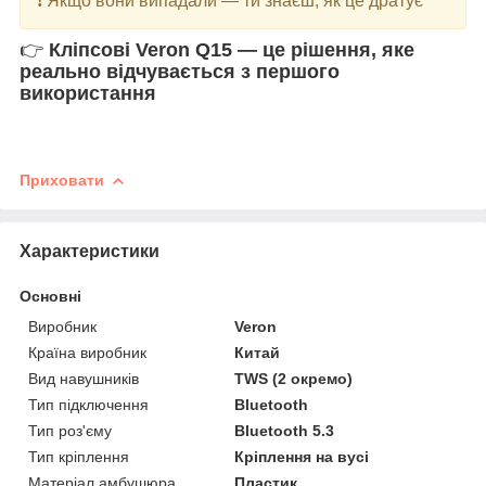
❗ Якщо вони випадали — ти знаєш, як це дратує
👉
Кліпсові Veron Q15 — це рішення, яке
реально відчувається з першого
використання
Приховати
Характеристики
Основні
Виробник
Veron
Країна виробник
Китай
Вид навушників
TWS (2 окремо)
Тип підключення
Bluetooth
Тип роз'єму
Bluetooth 5.3
Тип кріплення
Кріплення на вусі
Матеріал амбушюра
Пластик