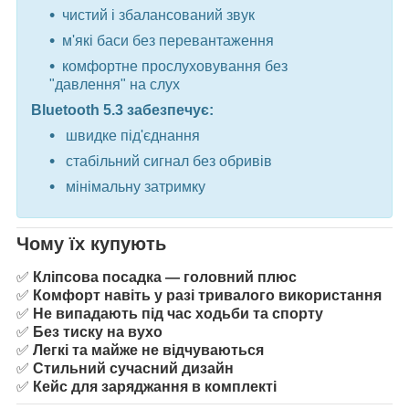
чистий і збалансований звук
м'які баси без перевантаження
комфортне прослуховування без
"давлення" на слух
Bluetooth 5.3 забезпечує:
швидке під'єднання
стабільний сигнал без обривів
мінімальну затримку
Чому їх купують
✅
Кліпсова посадка — головний плюс
✅
Комфорт навіть у разі тривалого використання
✅
Не випадають під час ходьби та спорту
✅
Без тиску на вухо
✅
Легкі та майже не відчуваються
✅
Стильний сучасний дизайн
✅
Кейс для заряджання в комплекті