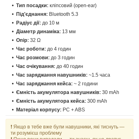
Тип посадки:
кліпсовий (open-ear)
Під'єднання:
Bluetooth 5.3
Радіус дії:
до 10 м
Діаметр динаміка:
13 мм
Опір:
32 Ω
Час роботи:
до 4 годин
Час розмови:
до 3 годин
Час очікування:
до 40 годин
Час заряджання навушників:
~1.5 часа
Час заряджання кейса:
~ 2 години
Ємність акумулятора навушників:
30 mAh
Ємність акумулятора кейса:
300 mAh
Матеріал корпусу:
PC + ABS
❗ Якщо в тебе вже були навушники, які тиснуть —
ти розумієш проблему