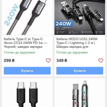
Кабель Type-C to Type-C
Кабель HOCO U151 240W
Veron CC14 240W PD 1м —
Type-C / Lightning 1.2 м |
Чорний, швидка зарядка
Швидка зарядка для
USB-C
ноутбука, iPhone та Android
Готово до відправки
Готово до відправки
299
349
₴
₴
Купити
Купити