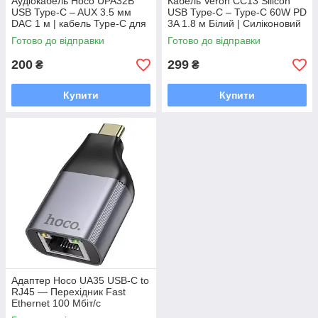
Аудіокабель Hoco UPA32B
Кабель Veron CC13 Silicon
USB Type-C – AUX 3.5 мм
USB Type-C – Type-C 60W PD
DAC 1 м | кабель Type-C для
3A 1.8 м Білий | Силіконовий
автомобіля, колонок і
кабель швидкої зарядки
Готово до відправки
Готово до відправки
навушників
200
299
₴
₴
Купити
Купити
Адаптер Hoco UA35 USB-C to
RJ45 — Перехідник Fast
Ethernet 100 Мбіт/с