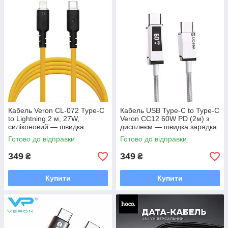
Кабель Veron CL-072 Type-C
Кабель USB Type-C to Type-C
to Lightning 2 м, 27W,
Veron CC12 60W PD (2м) з
силіконовий — швидка
дисплеєм — швидка зарядка
зарядка PD
та передача даних
Готово до відправки
Готово до відправки
349
349
₴
₴
Купити
Купити