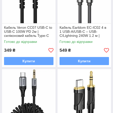
Кабель Veron CC07 USB-C to
Кабель Earldom EC-IC02 4 в
USB-C 100W PD 2м |
1 USB-A/USB-C – USB-
силіконовий кабель Type-C
C/Lightning 240W 1.2 м |
для ноутбука, смартфона
силіконовий кабель PD
Готово до відправки
Готово до відправки
349
549
₴
₴
Купити
Купити