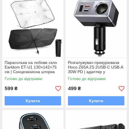
Парасолька на лобове скло
Розгалужувач прикурювача
Earldom ET-U1 130×142×75
Hoco Z65A 2S 2USB-C USB-A
см | Сонцезахисна шторка
30W PD | адаптер у
для авто | Car Sun Umbrella
прикурювач 12–24V
Готово до відправки
Готово до відправки
599
499
₴
₴
Купити
Купити