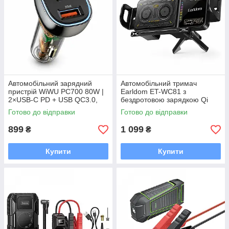
Автомобільний зарядний
Автомобільний тримач
пристрій WiWU PC700 80W |
Earldom ET-WC81 з
2×USB-C PD + USB QC3.0,
бездротовою зарядкою Qi
швидка зарядка, прозорий
15W | Автоматичний
Готово до відправки
Готово до відправки
корпус
затискач, поворот 90°
899
1 099
₴
₴
Купити
Купити