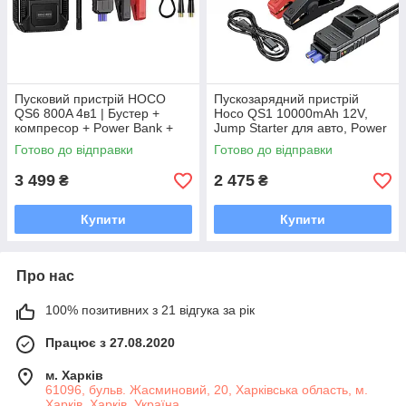
Пусковий пристрій HOCO
Пускозарядний пристрій
QS6 800A 4в1 | Бустер +
Hoco QS1 10000mAh 12V,
компресор + Power Bank +
Jump Starter для авто, Power
ліхтар
Bank, LED-ліхтар, запуск
Готово до відправки
Готово до відправки
двигуна до 4.0л бензин/2.0л
д
3 499
2 475
₴
₴
Купити
Купити
Про нас
100% позитивних з 21 відгука за рік
Працює з 27.08.2020
м. Харків
61096, бульв. Жасминовий, 20, Харківська область, м.
Харків, Харків, Україна