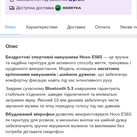
Доступна доставка
Опис
Характеристики
Доставка
Оплата
Умови п
Опис
Бездротові спортивні навушники Hoco ES65
— це зручна
та надійна гарнітура для активного способу життя, тренувань і
щоденного використання. Модель оснащена
магнітним
кріпленням навушників
і
шийною дужкою
, що забезпечує
комфортну фіксацію навіть під час інтенсивного руху.
Завдяки сучасному
Bluetooth 5.3
навушники гарантують
стабільне з’єднання, швидке підключення та мінімальні
затримки звуку. Якісний 10-мм динамік забезпечує чисте
звучання музики та чітку передачу голосу під час дзвінків.
Вбудований мікрофон
дозволяє використовувати Hoco ES65
як гарнітуру для розмов, а механічні кнопки на шийній дужці
забезпечують зручне керування музикою та викликами без
потреби діставати смартфон.