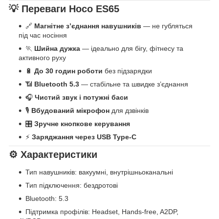
💡 Переваги Hoco ES65
🔗
Магнітне з’єднання навушників
— не губляться
під час носіння
🏃
Шийна дужка
— ідеально для бігу, фітнесу та
активного руху
🔋
До 30 годин роботи
без підзарядки
📶
Bluetooth 5.3
— стабільне та швидке з’єднання
🎧
Чистий звук і потужні баси
🎙
Вбудований мікрофон
для дзвінків
🎛
Зручне кнопкове керування
⚡
Заряджання через USB Type-C
⚙️ Характеристики
Тип навушників: вакуумні, внутрішньоканальні
Тип підключення: бездротові
Bluetooth: 5.3
Підтримка профілів: Headset, Hands-free, A2DP,