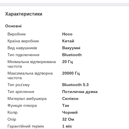
Характеристики
Основні
Виробник
Hoco
Країна виробник
Китай
Вид навушників
Вакуумні
Тип підключення
Bluetooth
Мінімальна відтворювана
20 Гц
частота
Максимальна відтворна
20000 Гц
частота
Тип роз'єму
Bluetooth 5.3
Тип кріплення
Потилична дужка
Матеріал амбушюра
Силікон
Функція плеєра
Так
Колір
Чорний
Опір
32 Ом
Гарантійний термін
1 міс