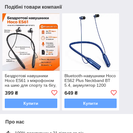
Подібні товари компанії
Бездротові навушники
Bluetooth-навушники Hoco
Hoco ES61 з мікрофоном
ES62 Plus Neckband BT
на шию для спорту та бігу,
5.4, акумулятор 1200
Bluetooth 5.1, 200 mAh
мА·год, до 150 годин
399
649
₴
₴
роботи, TF, Сині
Купити
Купити
Про нас
100% позитивних з 21 відгука за рік