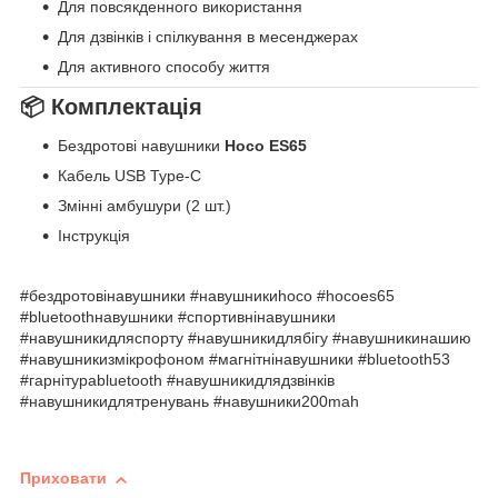
Для повсякденного використання
Для дзвінків і спілкування в месенджерах
Для активного способу життя
📦 Комплектація
Бездротові навушники
Hoco ES65
Кабель USB Type-C
Змінні амбушури (2 шт.)
Інструкція
#бездротовінавушники #навушникиhoco #hocoes65
#bluetoothнавушники #спортивнінавушники
#навушникидляспорту #навушникидлябігу #навушникинашию
#навушникизмікрофоном #магнітнінавушники #bluetooth53
#гарнітураbluetooth #навушникидлядзвінків
#навушникидлятренувань #навушники200mah
Приховати