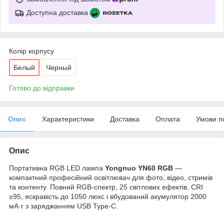
Доступна доставка
Колір корпусу
Белый
Черный
Готово до відправки
Опис
Характеристики
Доставка
Оплата
Умови п
Опис
Портативна RGB LED лампа
Yongnuo YN60 RGB
—
компактний професійний освітлювач для фото, відео, стримів
та контенту. Повний RGB-спектр, 25 світлових ефектів, CRI
≥95, яскравість до 1050 люкс і вбудований акумулятор 2000
мА·г з заряджанням USB Type-C.