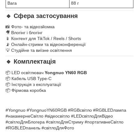
Вага
88 г
🔹 Сфера застосування
📸 Фото- та відеозйомка
🎥 Влогінг і блогінг
📱 Контент для TikTok / Reels / Shorts
📡 Онлайн-стрими та відеоконференції
💡 Студійне та виїзне освітлення
🔹 Комплектація
📦 LED освітлювач
Yongnuo YN60 RGB
📦 Кабель USB Type-C
📦 Інструкція з експлуатації
📦 Фірмова коробка
#Yongnuo #YongnuoYN60RGB #RGBсвітло #RGBLEDлампа
#накамернеСвітло #відеосвітло #LEDсвітлоДляВідео
#світлоДляБлогера #світлоДляСтриму #портативнеСвітло
#RGBLEDпанель #світлоДляФото