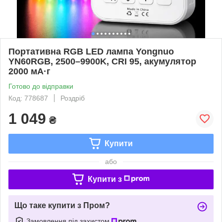
Портативна RGB LED лампа Yongnuo
YN60RGB, 2500–9900K, CRI 95, акумулятор
2000 мА·г
Готово до відправки
Код: 778687
Роздріб
1 049
₴
Купити
або
Купити з
Що таке купити з Пром?
Замовлення під захистом