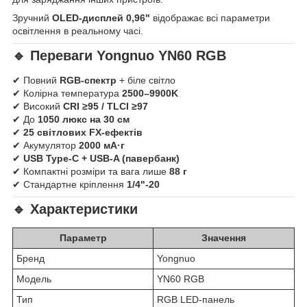
Зручний
OLED-дисплей 0,96"
відображає всі параметри
освітлення в реальному часі.
🔹 Переваги Yongnuo YN60 RGB
✔ Повний
RGB-спектр
+ біле світло
✔ Колірна температура
2500–9900K
✔ Високий
CRI ≥95 / TLCI ≥97
✔ До
1050 люкс на 30 см
✔
25 світлових FX-ефектів
✔ Акумулятор
2000 мА·г
✔
USB Type-C + USB-A (павербанк)
✔ Компактні розміри та вага лише
88 г
✔ Стандартне кріплення
1/4"-20
🔹 Характеристики
Параметр
Значення
Бренд
Yongnuo
Модель
YN60 RGB
Тип
RGB LED-панель