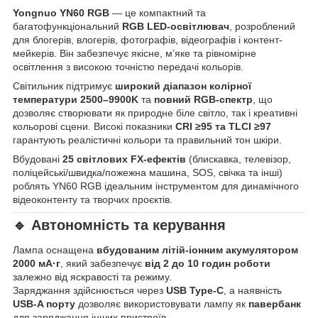
Yongnuo YN60 RGB
— це компактний та
багатофункціональний
RGB LED-освітлювач
, розроблений
для блогерів, влогерів, фотографів, відеографів і контент-
мейкерів. Він забезпечує якісне, м’яке та рівномірне
освітлення з високою точністю передачі кольорів.
Світильник підтримує
широкий діапазон колірної
температури 2500–9900K
та
повний RGB-спектр
, що
дозволяє створювати як природне біле світло, так і креативні
кольорові сцени. Високі показники
CRI ≥95 та TLCI ≥97
гарантують реалістичні кольори та правильний тон шкіри.
Вбудовані
25 світлових FX-ефектів
(блискавка, телевізор,
поліцейські/швидка/пожежна машина, SOS, свічка та інші)
роблять YN60 RGB ідеальним інструментом для динамічного
відеоконтенту та творчих проєктів.
🔹 Автономність та керування
Лампа оснащена
вбудованим літій-іонним акумулятором
2000 мА·г
, який забезпечує
від 2 до 10 годин роботи
залежно від яскравості та режиму.
Заряджання здійснюється через
USB Type-C
, а наявність
USB-A порту
дозволяє використовувати лампу як
павербанк
для заряджання інших пристроїв.