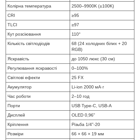
Колірна температура
2500–9900K (±100K)
CRI
≥95
TLCI
≥97
Кут розсіювання
110°
Кількість світлодіодів
68 (24 холодних білих + 20
RGB)
Яскравість
до 1050 люкс (30 см)
Регулювання яскравості
0–100%
Світлові ефекти
25 FX
Акумулятор
Li-ion 2000 мА·г
Час роботи
2–10 год
Порти
USB Type-C, USB-A
Дисплей
OLED 0,96"
Кріплення
Різьба 1/4"-20
Розміри
66 × 66 × 19 мм