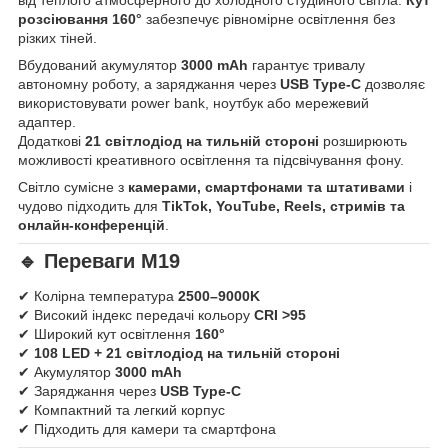
розсіювання 160°
забезпечує рівномірне освітлення без
різких тіней.
Вбудований акумулятор
3000 mAh
гарантує тривалу
автономну роботу, а заряджання через
USB Type-C
дозволяє
використовувати power bank, ноутбук або мережевий
адаптер.
Додаткові
21 світлодіод на тильній стороні
розширюють
можливості креативного освітлення та підсвічування фону.
Світло сумісне з
камерами, смартфонами та штативами
і
чудово підходить для
TikTok, YouTube, Reels, стримів та
онлайн-конференцій
.
🔹 Переваги M19
✔ Колірна температура
2500–9000K
✔ Високий індекс передачі кольору
CRI >95
✔ Широкий кут освітлення
160°
✔
108 LED + 21 світлодіод на тильній стороні
✔ Акумулятор
3000 mAh
✔ Заряджання через
USB Type-C
✔ Компактний та легкий корпус
✔ Підходить для камери та смартфона