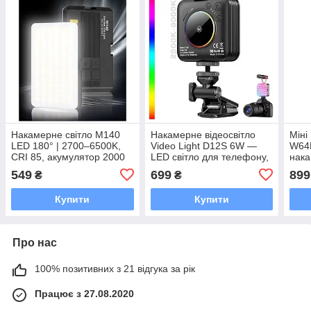
Накамерне світло M140
Накамерне відеосвітло
Міні
LED 180° | 2700–6500K,
Video Light D12S 6W —
W64
CRI 85, акумулятор 2000
LED світло для телефону,
нака
мАг, Type-C
камери та стриму
фото
549
699
899
₴
₴
9000
Купити
Купити
Про нас
100% позитивних з 21 відгука за рік
Працює з 27.08.2020