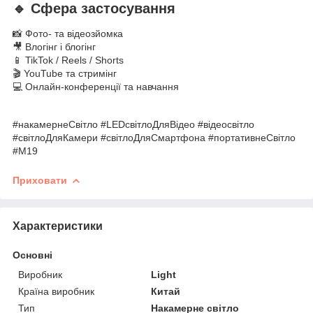
🔹 Сфера застосування
📸 Фото- та відеозйомка
🎥 Влогінг і блогінг
📱 TikTok / Reels / Shorts
🎬 YouTube та стримінг
💻 Онлайн-конференції та навчання
#накамернеСвітло #LEDсвітлоДляВідео #відеосвітло
#світлоДляКамери #світлоДляСмартфона #портативнеСвітло
#M19
Приховати
Характеристики
Основні
Виробник
Light
Країна виробник
Китай
Тип
Накамерне світло