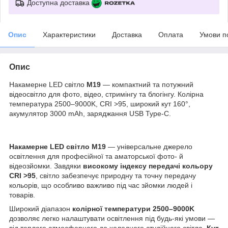
Доступна доставка
Опис
Характеристики
Доставка
Оплата
Умови п
Опис
Накамерне LED світло
M19
— компактний та потужний
відеосвітло для фото, відео, стримінгу та блогінгу. Колірна
температура 2500–9000K, CRI >95, широкий кут 160°,
акумулятор 3000 mAh, заряджання USB Type-C.
Накамерне LED світло M19
— універсальне джерело
освітлення для професійної та аматорської фото- й
відеозйомки. Завдяки
високому індексу передачі кольору
CRI >95
, світло забезпечує природну та точну передачу
кольорів, що особливо важливо під час зйомки людей і
товарів.
Широкий діапазон
колірної температури 2500–9000K
дозволяє легко налаштувати освітлення під будь-які умови —
від теплого атмосферного до холодного студійного світла.
Кут