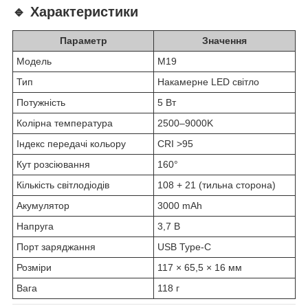
🔹 Характеристики
Параметр
Значення
Модель
M19
Тип
Накамерне LED світло
Потужність
5 Вт
Колірна температура
2500–9000K
Індекс передачі кольору
CRI >95
Кут розсіювання
160°
Кількість світлодіодів
108 + 21 (тильна сторона)
Акумулятор
3000 mAh
Напруга
3,7 В
Порт заряджання
USB Type-C
Розміри
117 × 65,5 × 16 мм
Вага
118 г