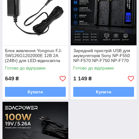
Блок живлення Yongnuo FJ-
Зарядний пристрій USB для
SW126G1202000E 12В 2А
акумуляторів Sony NP-F550
(24Вт) для LED-відеосвітла
NP-F570 NP-F750 NP-F770
NP-F960 NP-F970 подвійний
Готово до відправки
Готово до відправки
з LCD-дисплеєм
649
1 149
₴
₴
Купити
Купити