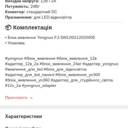
Вихідна напруга:
12В / 2А
Потужність:
24Вт
Конектор:
стандартний DC
Призначення:
для LED-відеосвітла
📦 Комплектація
• Блок живлення Yongnuo FJ-SW126G1202000E
• Упаковка
#yongnuo #блок_живлення #блок_живлення_12в
#адаптер_12в_2а #блок_живлення_24вт #адаптер_yongnuo
#живлення_для_led #блок_для_відеосвітла
#адаптер_для_led_панелі #блок_живлення_yn300
#блок_живлення_yn360 #адаптер_для_студійного_світла
#12v_2a #yongnuo_adapter
Приховати
Характеристики