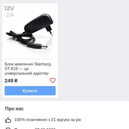
Блок живлення Startrecg
ST-818 — це
універсальний адаптер
для роутерів, модемів та
249
₴
іншої мережевої техніки,
що працює від напруги
Купити
Про нас
100% позитивних з 21 відгука за рік