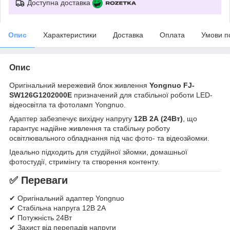
Доступна доставка
Опис
Характеристики
Доставка
Оплата
Умови п
Опис
Оригінальний мережевий блок живлення
Yongnuo FJ-
SW126G1202000E
призначений для стабільної роботи LED-
відеосвітла та фотоламп Yongnuo.
Адаптер забезпечує вихідну напругу
12В 2А (24Вт)
, що
гарантує надійне живлення та стабільну роботу
освітлювального обладнання під час фото- та відеозйомки.
Ідеально підходить для студійної зйомки, домашньої
фотостудії, стримінгу та створення контенту.
✅ Переваги
✔ Оригінальний адаптер Yongnuo
✔ Стабільна напруга 12В 2А
✔ Потужність 24Вт
✔ Захист від перепадів напруги