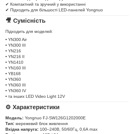
✔ Компактний та зручний у використанні
✔ Підходить для більшості LED-панелей Yongnuo
🎥 Сумісність
Підходить для моделей:
• YN300 Air
• YN300 III
• YN216
• YN216 II
• YN1410
• YN160 III
• YB168
• YN360
• YN360 III
• YN360 IV
• та інших LED Video Light 12V
⚙ Характеристики
Модель:
Yongnuo FJ-SW126G1202000E
Тип:
мережевий блок живлення
Вхідна напруга:
100–240В, 50/60Гц, 0,6А max