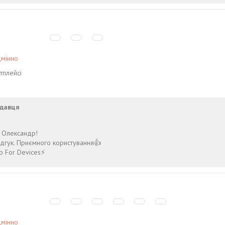
дмінно
тплейсі
давця
 Олександр!
ідгук. Приємного користування👍
p For Devices⚡️
дмінно