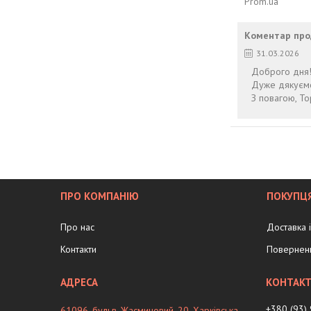
Prom.ua
Коментар про
31.03.2026
Доброго дня
Дуже дякуємо
З повагою, To
ПРО КОМПАНІЮ
ПОКУПЦ
Про нас
Доставка 
Контакти
Поверненн
+380 (93)
61096, бульв. Жасминовий, 20, Харківська