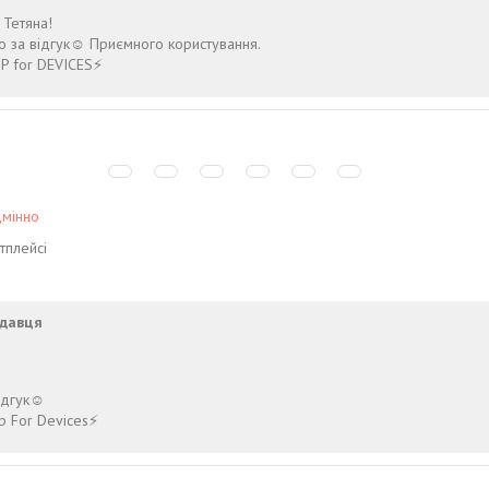
 Тетяна!
 за відгук☺️ Приємного користування.
P for DEVICES⚡️
дмінно
тплейсі
давця
!
ідгук☺️
p For Devices⚡️