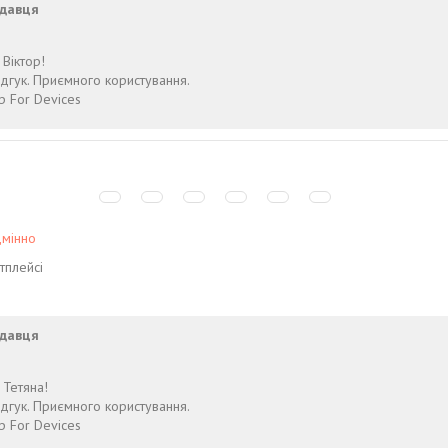
давця
Віктор!
дгук. Приємного користування.
p For Devices
дмінно
тплейсі
давця
 Тетяна!
дгук. Приємного користування.
p For Devices