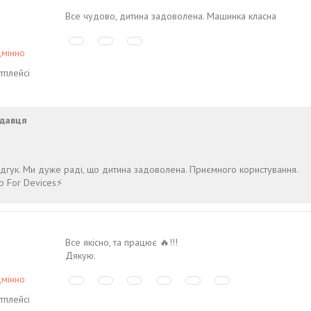
Все чудово, дитина задоволена. Машинка класна
дмінно
тплейсі
давця
!
дгук. Ми дуже раді, що дитина задоволена. Приємного користування.
p For Devices⚡️
Все якісно, та працює 🔥!!!
Дякую.
дмінно
тплейсі