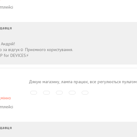
тплейсі
давця
 Андрій!
 за відгук☺️ Приємного користування.
P for DEVICES⚡️
Дякую магазину, лампа працює, все регулюється пультом
дмінно
тплейсі
давця