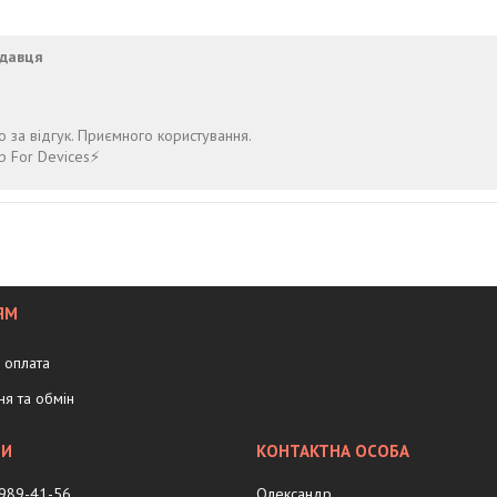
давця
!
 за відгук. Приємного користування.
p For Devices⚡️
ЯМ
і оплата
я та обмін
 989-41-56
Олександр