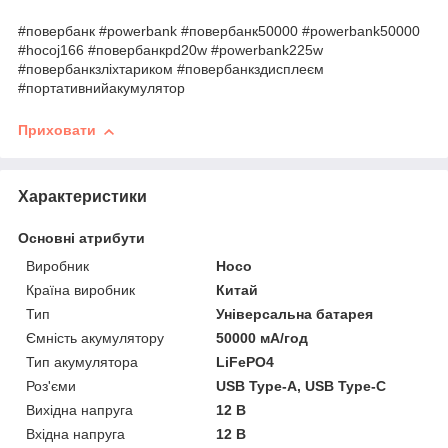
#повербанк #powerbank #повербанк50000 #powerbank50000
#hocoj166 #повербанкpd20w #powerbank225w
#повербанкзліхтариком #повербанкздисплеєм
#портативнийакумулятор
Приховати
Характеристики
Основні атрибути
Виробник
Hoco
Країна виробник
Китай
Тип
Універсальна батарея
Ємність акумулятору
50000 мА/год
Тип акумулятора
LiFePO4
Роз'єми
USB Type-A, USB Type-C
Вихідна напруга
12 В
Вхідна напруга
12 В