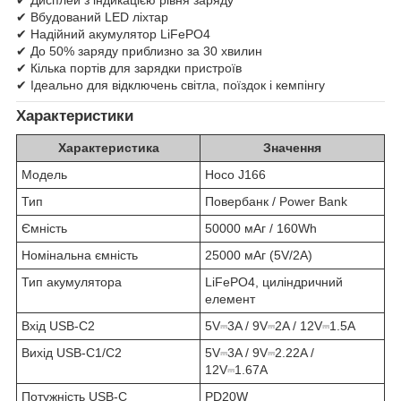
✔ Вбудований LED ліхтар
✔ Надійний акумулятор LiFePO4
✔ До 50% заряду приблизно за 30 хвилин
✔ Кілька портів для зарядки пристроїв
✔ Ідеально для відключень світла, поїздок і кемпінгу
Характеристики
Характеристика
Значення
Модель
Hoco J166
Тип
Повербанк / Power Bank
Ємність
50000 мАг / 160Wh
Номінальна ємність
25000 мАг (5V/2A)
Тип акумулятора
LiFePO4, циліндричний
елемент
Вхід USB-C2
5V⎓3A / 9V⎓2A / 12V⎓1.5A
Вихід USB-C1/C2
5V⎓3A / 9V⎓2.22A /
12V⎓1.67A
Потужність USB-C
PD20W