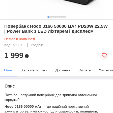
Повербанк Hoco J166 50000 мАг PD20W 22.5W
| Power Bank з LED ліхтарем і дисплеєм
Немає в наявності
Код: 789876
Роздріб
1 999
₴
Опис
Характеристики
Доставка
Оплата
Умови п
Опис
Потрібен потужний повербанк для тривалої автономної
зарядки?
Hoco J166 50000 мАг
— це надійний портативний
акумулятор великої ємності для смартфонів, планшетів,