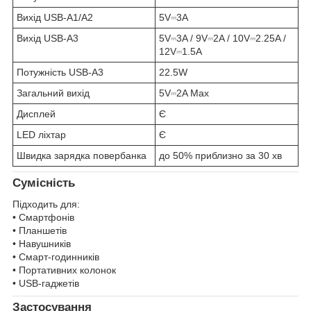
Вихід USB-A1/A2
5V⎓3A
Вихід USB-A3
5V⎓3A / 9V⎓2A / 10V⎓2.25A /
12V⎓1.5A
Потужність USB-A3
22.5W
Загальний вихід
5V⎓2A Max
Дисплей
Є
LED ліхтар
Є
Швидка зарядка повербанка
до 50% приблизно за 30 хв
Сумісність
Підходить для:
• Смартфонів
• Планшетів
• Навушників
• Смарт-годинників
• Портативних колонок
• USB-гаджетів
Застосування