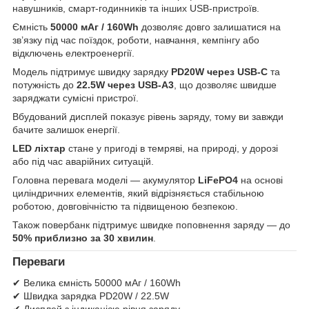
навушників, смарт-годинників та інших USB-пристроїв.
Ємність
50000 мАг / 160Wh
дозволяє довго залишатися на
зв’язку під час поїздок, роботи, навчання, кемпінгу або
відключень електроенергії.
Модель підтримує швидку зарядку
PD20W через USB-C
та
потужність до
22.5W через USB-A3
, що дозволяє швидше
заряджати сумісні пристрої.
Вбудований дисплей показує рівень заряду, тому ви завжди
бачите залишок енергії.
LED ліхтар
стане у пригоді в темряві, на природі, у дорозі
або під час аварійних ситуацій.
Головна перевага моделі — акумулятор
LiFePO4
на основі
циліндричних елементів, який відрізняється стабільною
роботою, довговічністю та підвищеною безпекою.
Також повербанк підтримує швидке поповнення заряду — до
50% приблизно за 30 хвилин
.
Переваги
✔ Велика ємність 50000 мАг / 160Wh
✔ Швидка зарядка PD20W / 22.5W
✔ Дисплей з індикацією рівня заряду