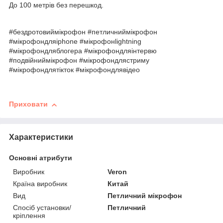
До 100 метрів без перешкод.
#бездротовиймікрофон #петличниймікрофон
#мікрофондляiphone #мікрофонlightning
#мікрофондляблогера #мікрофондляінтервю
#подвійниймікрофон #мікрофондлястриму
#мікрофондлятікток #мікрофондлявідео
Приховати
Характеристики
Основні атрибути
Виробник
Veron
Країна виробник
Китай
Вид
Петличний мікрофон
Спосіб установки/
Петличний
кріплення