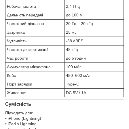
Робоча частота
2.4 ГГц
Дальність передачі
до 100 м
Частотний діапазон
20 Гц – 20 кГц
Затримка
25 мс
Чутливість
-38 dBFS
Частота дискретизації
48 кГц
Час роботи
до 6 годин
Акумулятор мікрофона
100 мАг
Кейс
450–600 мАг
Порт зарядки
Type-C
Живлення
DC 5V / 1A
Сумісність
Підходить для:
• iPhone (Lightning)
• iPad з Lightning