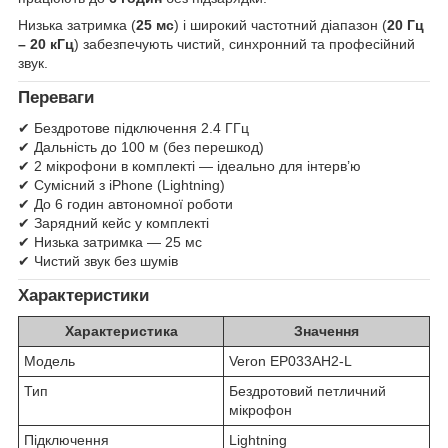
Низька затримка (
25 мс
) і широкий частотний діапазон (
20 Гц
– 20 кГц
) забезпечують чистий, синхронний та професійний
звук.
Переваги
✔ Бездротове підключення 2.4 ГГц
✔ Дальність до 100 м (без перешкод)
✔ 2 мікрофони в комплекті — ідеально для інтерв’ю
✔ Сумісний з iPhone (Lightning)
✔ До 6 годин автономної роботи
✔ Зарядний кейс у комплекті
✔ Низька затримка — 25 мс
✔ Чистий звук без шумів
Характеристики
Характеристика
Значення
Модель
Veron EP033AH2-L
Тип
Бездротовий петличний
мікрофон
Підключення
Lightning