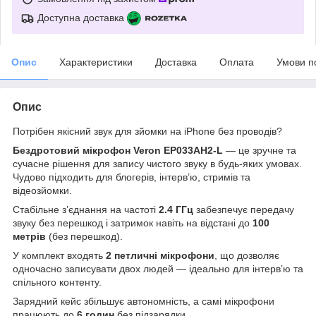
Доступна доставка
Опис
Характеристики
Доставка
Оплата
Умови п
Опис
Потрібен якісний звук для зйомки на iPhone без проводів?
Бездротовий мікрофон Veron EP033AH2-L
— це зручне та
сучасне рішення для запису чистого звуку в будь-яких умовах.
Чудово підходить для блогерів, інтерв’ю, стримів та
відеозйомки.
Стабільне з’єднання на частоті
2.4 ГГц
забезпечує передачу
звуку без перешкод і затримок навіть на відстані до
100
метрів
(без перешкод).
У комплект входять
2 петличні мікрофони
, що дозволяє
одночасно записувати двох людей — ідеально для інтерв’ю та
спільного контенту.
Зарядний кейс збільшує автономність, а самі мікрофони
працюють до
6 годин
без підзарядки.