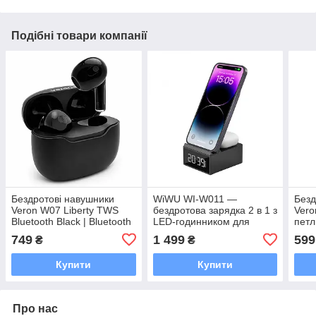
Подібні товари компанії
Бездротові навушники
WiWU WI-W011 —
Безд
Veron W07 Liberty TWS
бездротова зарядка 2 в 1 з
Vero
Bluetooth Black | Bluetooth
LED-годинником для
петл
5.3, сенсорне керування,
iPhone та AirPods
iPho
749
1 499
599
₴
₴
мікрофон
Купити
Купити
Про нас