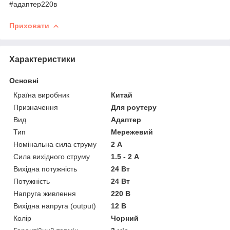
#адаптер220в
Приховати
Характеристики
Основні
Країна виробник
Китай
Призначення
Для роутеру
Вид
Адаптер
Тип
Мережевий
Номінальна сила струму
2 А
Сила вихідного струму
1.5 - 2 А
Вихідна потужність
24 Вт
Потужність
24 Вт
Напруга живлення
220 В
Вихідна напруга (output)
12 В
Колір
Чорний