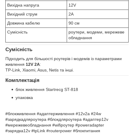
Вихідна напруга
12V
Вихідний струм
2A
Довжина кабелю
90 см
Сумісність
роутери, модеми, мережеве
обладнання
Сумісність
Підходить для більшості роутерів і модемів із параметрами
живлення
12V 2A
:
TP-Link, Xiaomi, Asus, Netis та інші.
Комплектація
блок живлення Startrecg ST-818
упаковка
#блокживлення #адаптерживлення #12v2a #24w
#зарядкадляроутера #блокдляроутера #адаптер12v
#мережевеобладнання #wifiроутер #poweradapter
#зарядка12v #tpLink #routerpower #блокпитания