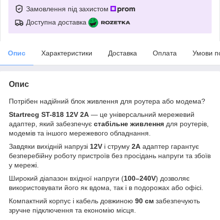
Замовлення під захистом
Доступна доставка
Опис
Характеристики
Доставка
Оплата
Умови п
Опис
Потрібен надійний блок живлення для роутера або модема?
Startrecg ST-818 12V 2A
— це універсальний мережевий
адаптер, який забезпечує
стабільне живлення
для роутерів,
модемів та іншого мережевого обладнання.
Завдяки вихідній напрузі
12V
і струму
2A
адаптер гарантує
безперебійну роботу пристроїв без просідань напруги та збоїв
у мережі.
Широкий діапазон вхідної напруги (
100–240V
) дозволяє
використовувати його як вдома, так і в подорожах або офісі.
Компактний корпус і кабель довжиною
90 см
забезпечують
зручне підключення та економію місця.