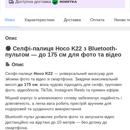
Доступна доставка
Опис
Характеристики
Доставка
Оплата
Умови п
Опис
🟢 Селфі-палиця Hoco K22 з Bluetooth-
пультом — до 175 см для фото та відео
📝 Опис
Селфі-палиця
Hoco K22
— універсальний аксесуар для
зйомки фото та відео зі смартфона. Завдяки максимальній
висоті
до 175 см
, вона чудово підходить для селфі, групових
фото, відеоблогів, TikTok, Instagram Reels та прямих ефірів.
Міцний корпус із алюмінієвого сплаву забезпечує надійність і
довговічність, а легка вага робить пристрій зручним для
подорожей та щоденного використання.
Bluetooth-пульт дозволяє робити фото та запускати відео
дистанційно на відстані до 10 метрів — без дотику до
смартфона.