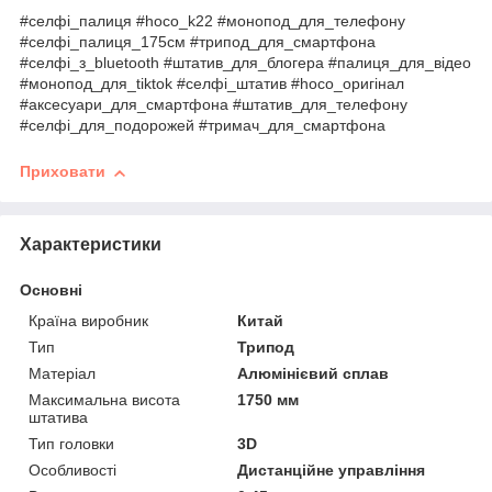
#селфі_палиця #hoco_k22 #монопод_для_телефону
#селфі_палиця_175см #трипод_для_смартфона
#селфі_з_bluetooth #штатив_для_блогера #палиця_для_відео
#монопод_для_tiktok #селфі_штатив #hoco_оригінал
#аксесуари_для_смартфона #штатив_для_телефону
#селфі_для_подорожей #тримач_для_смартфона
Приховати
Характеристики
Основні
Країна виробник
Китай
Тип
Трипод
Матеріал
Алюмінієвий сплав
Максимальна висота
1750 мм
штатива
Тип головки
3D
Особливості
Дистанційне управління