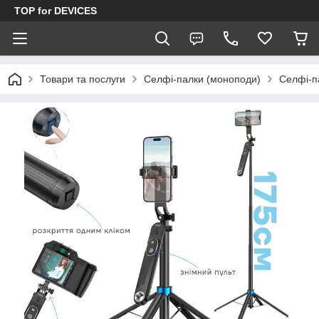
TOP for DEVICES
Товари та послуги
Селфі-палки (моноподи)
Селфі-п