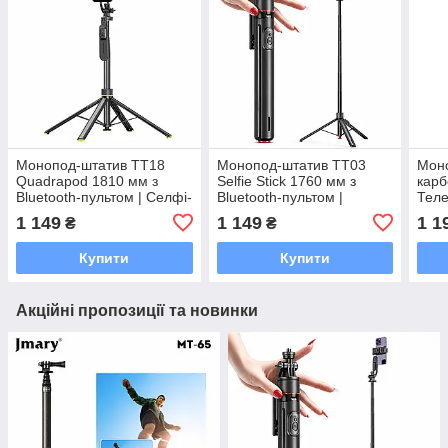
Монопод-штатив TT18
Монопод-штатив TT03
Мон
Quadrapod 1810 мм з
Selfie Stick 1760 мм з
карб
Bluetooth-пультом | Селфі-
Bluetooth-пультом |
Теле
палиця, автоматичний
Автоматичний трипод,
Carb
1 149
1 149
1 1
₴
₴
Quadrapod, кріплення
кріплення 1/4", для iPhone
1/4"
1/4", 360°
та Android
Купити
Купити
Акційні пропозиції та новинки