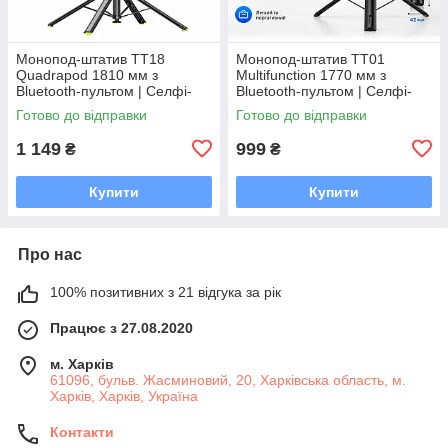
Монопод-штатив TT18
Монопод-штатив TT01
Quadrapod 1810 мм з
Multifunction 1770 мм з
Bluetooth-пультом | Селфі-
Bluetooth-пультом | Селфі-
палиця, автоматичний
палиця для телефону,
Готово до відправки
Готово до відправки
Quadrapod, кріплення 1/4",
трипод для iPhone та Android
360°
1 149
999
₴
₴
Купити
Купити
Про нас
100% позитивних з 21 відгука за рік
Працює з 27.08.2020
м. Харків
61096, бульв. Жасминовий, 20, Харківська область, м.
Харків, Харків, Україна
Контакти