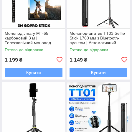
Монопод Jmary MT-65
Монопод-штатив TT03 Selfie
карбоновий 3 м |
Stick 1760 мм з Bluetooth-
Телескопічний монопод
пультом | Автоматичний
Carbon Fiber, кріплення 1/4"
трипод, кріплення 1/4", для
Готово до відправки
Готово до відправки
iPhone та Android
1 199
1 149
₴
₴
Купити
Купити