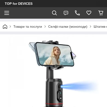
TOP for DEVICES
Товари та послуги
Селфі-палки (моноподи)
Штатив-