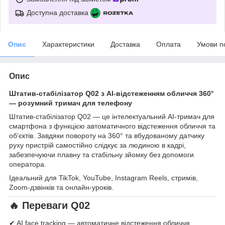
Доступна доставка
Опис
Характеристики
Доставка
Оплата
Умови п
Опис
Штатив-стабілізатор Q02 з AI-відстеженням обличчя 360°
— розумний тримач для телефону
Штатив-стабілізатор Q02 — це інтелектуальний AI-тримач для
смартфона з функцією автоматичного відстеження обличчя та
об’єктів. Завдяки повороту на 360° та вбудованому датчику
руху пристрій самостійно слідкує за людиною в кадрі,
забезпечуючи плавну та стабільну зйомку без допомоги
оператора.
Ідеальний для TikTok, YouTube, Instagram Reels, стримів,
Zoom-дзвінків та онлайн-уроків.
🔥 Переваги Q02
✔ AI face tracking — автоматичне відстеження обличчя