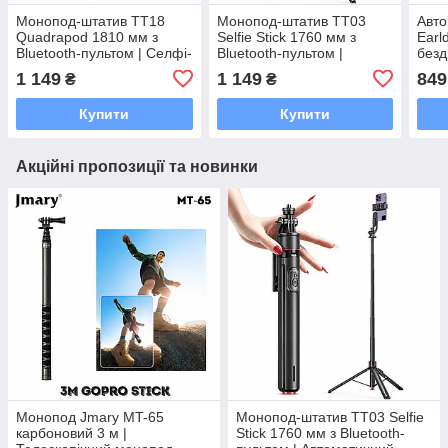
Монопод-штатив TT18
Монопод-штатив TT03
Авто
Quadrapod 1810 мм з
Selfie Stick 1760 мм з
Earl
Bluetooth-пультом | Селфі-
Bluetooth-пультом |
безд
палиця, автоматичний
Автоматичний трипод,
15W 
1 149
1 149
849
₴
₴
Quadrapod, кріплення
кріплення 1/4", для iPhone
4.5–
1/4", 360°
та Android
Купити
Купити
Акційні пропозиції та новинки
Монопод Jmary MT-65
Монопод-штатив TT03 Selfie
карбоновий 3 м |
Stick 1760 мм з Bluetooth-