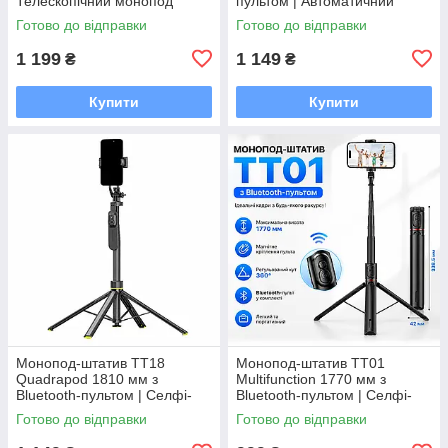
Телескопічний монопод
пультом | Автоматичний
Carbon Fiber, кріплення 1/4"
трипод, кріплення 1/4", для
Готово до відправки
Готово до відправки
iPhone та Android
1 199
1 149
₴
₴
Купити
Купити
Монопод-штатив TT18
Монопод-штатив TT01
Quadrapod 1810 мм з
Multifunction 1770 мм з
Bluetooth-пультом | Селфі-
Bluetooth-пультом | Селфі-
палиця, автоматичний
палиця для телефону,
Готово до відправки
Готово до відправки
Quadrapod, кріплення 1/4",
трипод для iPhone та Android
360°