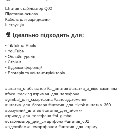
Штатив-стабілізатор Q02
Підставка-основа
Кабель для заряджання
Інструкція
🎥 Ідеально підходить для:
• TikTok та Reels
• YouTube
• Онлайн-уроків
• Стрімів
• Відеоконференцій
• Блогерів та контент-кріейторів
#штатив_стабілізатор #ai_штатив #штатив_з_відстеженням
#face_tracking #тримач_для_телефона
#gimbal_для_смартфона #автовідстеження
#штатив_для_блогера #штатив_для_tiktok #штатив_360
#розумний_штатив #штатив_для_зйомки
#трипод_для_телефона #ai_gimbal
#стабілізатор_для_смартфона #штатив_q02
#відеозйомка_смартфоном #штатив_для_стріму