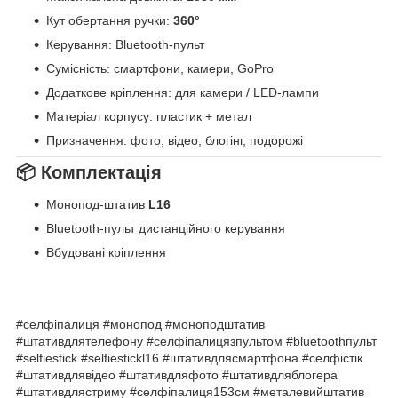
Кут обертання ручки:
360°
Керування: Bluetooth-пульт
Сумісність: смартфони, камери, GoPro
Додаткове кріплення: для камери / LED-лампи
Матеріал корпусу: пластик + метал
Призначення: фото, відео, блогінг, подорожі
📦 Комплектація
Монопод-штатив
L16
Bluetooth-пульт дистанційного керування
Вбудовані кріплення
#селфіпалиця #монопод #моноподштатив
#штативдлятелефону #селфіпалицязпультом #bluetoothпульт
#selfiestick #selfiestickl16 #штативдлясмартфона #селфістік
#штативдлявідео #штативдляфото #штативдляблогера
#штативдлястриму #селфіпалиця153см #металевийштатив