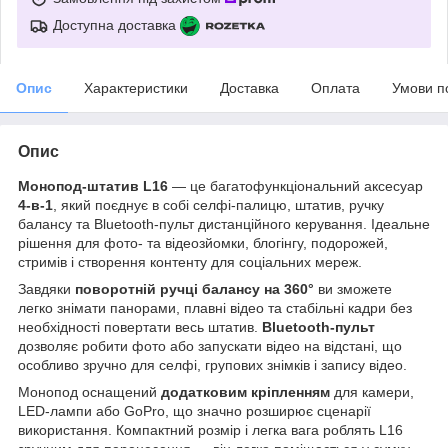
Доступна доставка
Опис
Характеристики
Доставка
Оплата
Умови п
Опис
Монопод-штатив L16
— це багатофункціональний аксесуар
4-в-1
, який поєднує в собі селфі-палицю, штатив, ручку
балансу та Bluetooth-пульт дистанційного керування. Ідеальне
рішення для фото- та відеозйомки, блогінгу, подорожей,
стримів і створення контенту для соціальних мереж.
Завдяки
поворотній ручці балансу на 360°
ви зможете
легко знімати панорами, плавні відео та стабільні кадри без
необхідності повертати весь штатив.
Bluetooth-пульт
дозволяє робити фото або запускати відео на відстані, що
особливо зручно для селфі, групових знімків і запису відео.
Монопод оснащений
додатковим кріпленням
для камери,
LED-лампи або GoPro, що значно розширює сценарії
використання. Компактний розмір і легка вага роблять L16