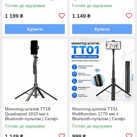
Carbon Fiber, кріплення 1/4"
трипод, кріплення 1/4", для
Готово до відправки
Готово до відправки
iPhone та Android
1 199
1 149
₴
₴
Купити
Купити
Монопод-штатив TT18
Монопод-штатив TT01
Quadrapod 1810 мм з
Multifunction 1770 мм з
Bluetooth-пультом | Селфі-
Bluetooth-пультом | Селфі-
палиця, автоматичний
палиця для телефону,
Готово до відправки
Готово до відправки
Quadrapod, кріплення 1/4",
трипод для iPhone та Android
360°
1 149
999
₴
₴