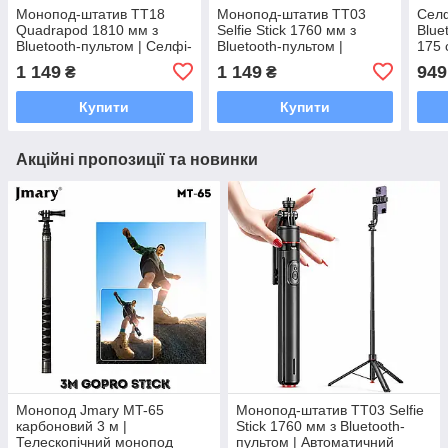
Монопод-штатив TT18
Монопод-штатив TT03
Селф
Quadrapod 1810 мм з
Selfie Stick 1760 мм з
Blue
Bluetooth-пультом | Селфі-
Bluetooth-пультом |
175 
палиця, автоматичний
Автоматичний трипод,
1 149
1 149
949
₴
₴
Quadrapod, кріплення
кріплення 1/4", для iPhone
1/4", 360°
та Android
Купити
Купити
Акційні пропозиції та новинки
Монопод Jmary MT-65
Монопод-штатив TT03 Selfie
карбоновий 3 м |
Stick 1760 мм з Bluetooth-
Телескопічний монопод
пультом | Автоматичний