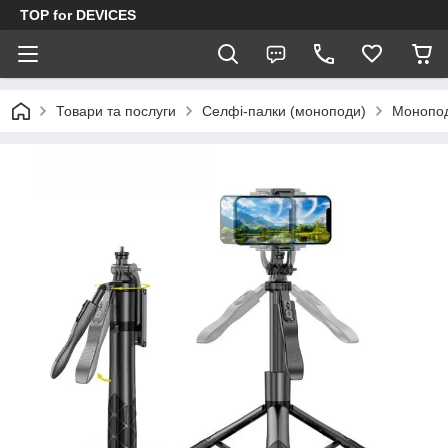
TOP for DEVICES
Товари та послуги
Селфі-палки (моноподи)
Монопод