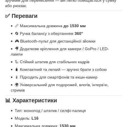
зручним для перенесення — він легко поміщається у сумку
або рюкзак.
✅ Переваги
📏 Максимальна довжина
до 1530 мм
🔄 Ручка балансу з обертанням
360°
🎮 Bluetooth-пульт для дистанційної зйомки
🎥 Додаткове кріплення для камери / GoPro / LED-
лампи
🦾 Стійкий штатив для стабільних кадрів
🧳 Компактний та легкий — зручно брати з собою
📱 Підходить для смартфонів та екшн-камер
🌍 Універсальний для подорожей, влогів, інтерв’ю,
стримів
📊 Характеристики
Тип: монопод / штатив / селфі-палиця
Модель:
L16
Максимальна довжина:
1530 мм