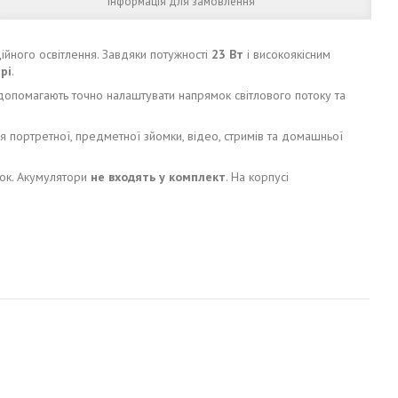
Інформація для замовлення
ійного освітлення. Завдяки потужності
23 Вт
і високоякісним
рі
.
опомагають точно налаштувати напрямок світлового потоку та
я портретної, предметної зйомки, відео, стримів та домашньої
мок. Акумулятори
не входять у комплект
. На корпусі