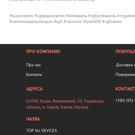
#відеосвітло #rgbвідеосвітло #ledпанель #rgbledпанель #студійн
#світлонаакумуляторах #npf #varicolor #ledu600 #rgbсвітло
ПРО КОМПАНІЮ
ПОКУПЦ
Про нас
Доставка 
Контакти
Поверненн
+380 (93)
61096, бульв. Жасминовий, 20, Харківська
область, м. Харків, Харків, Україна
TOP for DEVICES