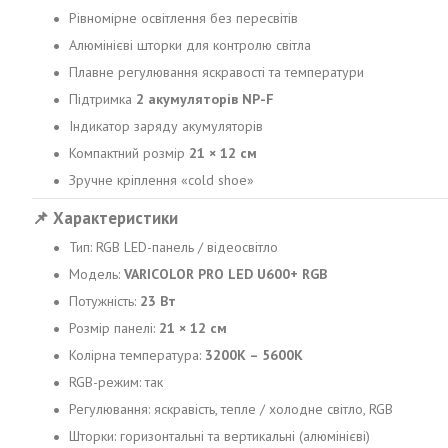
Рівномірне освітлення без пересвітів
Алюмінієві шторки для контролю світла
Плавне регулювання яскравості та температури
Підтримка
2 акумуляторів NP-F
Індикатор заряду акумуляторів
Компактний розмір
21 × 12 см
Зручне кріплення «cold shoe»
📌
Характеристики
Тип: RGB LED-панель / відеосвітло
Модель:
VARICOLOR PRO LED U600+ RGB
Потужність:
23 Вт
Розмір панелі:
21 × 12 см
Колірна температура:
3200K – 5600K
RGB-режим: так
Регулювання: яскравість, тепле / холодне світло, RGB
Шторки: горизонтальні та вертикальні (алюмінієві)