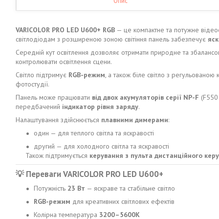
Опис
VARICOLOR PRO LED U600+ RGB
— це компактне та потужне відеос
світлодіодам з розширеною зоною світіння панель забезпечує
яск
Середній кут освітлення дозволяє отримати природне та збаланс
контролювати освітлення сцени.
Світло підтримує
RGB-режим
, а також біле світло з регульовано
фотостудії.
Панель може працювати
від двох акумуляторів серії NP-F
(F550 
передбачений
індикатор рівня заряду
.
Налаштування здійснюється
плавними димерами
:
один — для теплого світла та яскравості
другий — для холодного світла та яскравості
Також підтримується
керування з пульта дистанційного кер
💡
Переваги VARICOLOR PRO LED U600+
Потужність
23 Вт
— яскраве та стабільне світло
RGB-режим
для креативних світлових ефектів
Колірна температура
3200–5600K