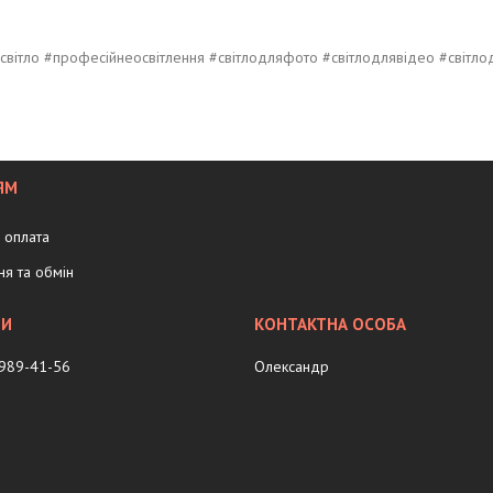
есвітло #професійнеосвітлення #світлодляфото #світлодлявідео #світло
ЯМ
і оплата
я та обмін
 989-41-56
Олександр