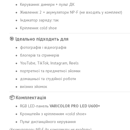
Керування: димери + пульт ДК
Живлення: 2 × акумулятори NP-F (не входять у комплект)
Індикатор заряду: так
Кріплення: cold shoe
🎯
Ідеально підходить для
фотографів і відеографів
блогерів та стримерів
YouTube, TikTok, Instagram, Reels
портретної та предметної зйомки
домашньої та студійної роботи
виїзних зйомок
📦
Комплектація
RGB LED-панель
VARICOLOR PRO LED U600+
Кронштейн з кріпленням «cold shoe»
Пульт дистанційного керування
(Акумулятори NP-F до комплекту не входять)