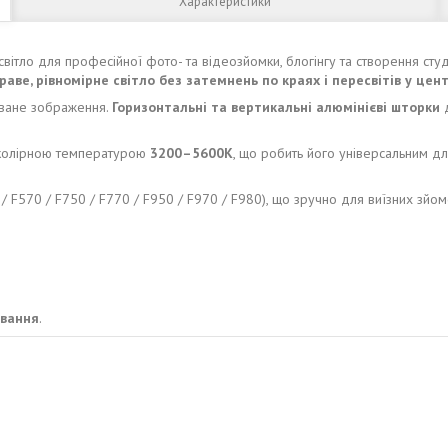
Характеристики
вітло для професійної фото- та відеозйомки, блогінгу та створення студ
раве, рівномірне світло без затемнень по краях і пересвітів у цент
оване зображення.
Горизонтальні та вертикальні алюмінієві шторки
д
ю колірною температурою
3200–5600K
, що робить його універсальним дл
/ F570 / F750 / F770 / F950 / F970 / F980), що зручно для виїзних зйо
ування
.