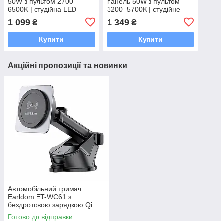
50W з пультом 2700–
панель 50W з пультом
6500K | студійна LED
3200–5700K | студійне
панель для фото та
світло для фото та
1 099
1 349
₴
₴
відеозйомки
відеозйомки
Купити
Купити
Акційні пропозиції та новинки
Автомобільний тримач
Earldom ET-WC61 з
бездротовою зарядкою Qi
15W | Для смартфонів 4.5–
Готово до відправки
7.5", 360°, на присосці