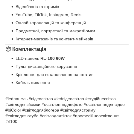
Відеоблогів та стримів
YouTube, TikTok, Instagram, Reels
Онлайн-трансляцій та конференцій
Предметної, портретної та макрозйомки
Інтернет-магазинів та контент-мейкерів
📦 Комплектація
LED-панель
RL-100 60W
Пульт дистанційного керування
Кріплення для встановлення на штатив
Кабель живлення
#ledпанель #відеосвітло #ledвідеосвітло #студійнесвітло
#світлодлязйомки #освітленнядляфото #освітленнядлявідео
#biColor #світлодляблогера #світлодлястриму
#світлодляютуба #світлодлятікток #професійнеосвітлення
#rl100