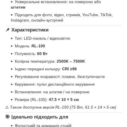
Універсальне встановлення: на поверхню або
штатив
Підходить для фото, відео, стримів, YouTube, TikTok,
Instagram, онлайн-зустрічей
📌 Характеристики
Тип: LED-панель / відеосвітло
Модель:
RL-100
Потужність:
60 Вт
Колірна температура:
2500K – 7500K
Індекс передачі кольору:
CRI ≥96
Регулювання яскравості: плавне, безступінчасте
Керування: пульт дистанційного керування
Встановлення: на штатив / на поверхню
Розміри (RL-100):
47.5 × 10 × 5 см
⚠️
Також доступна версія RL-150 (75 Вт, 61.5 × 14 × 5 см)
🎯 Ідеально підходить для
Фотостудій та домашніх студій