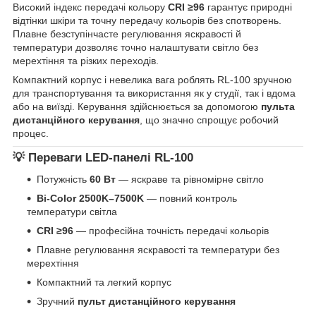
Високий індекс передачі кольору
CRI ≥96
гарантує природні
відтінки шкіри та точну передачу кольорів без спотворень.
Плавне безступінчасте регулювання яскравості й
температури дозволяє точно налаштувати світло без
мерехтіння та різких переходів.
Компактний корпус і невелика вага роблять RL-100 зручною
для транспортування та використання як у студії, так і вдома
або на виїзді. Керування здійснюється за допомогою
пульта
дистанційного керування
, що значно спрощує робочий
процес.
💡 Переваги LED-панелі RL-100
Потужність
60 Вт
— яскраве та рівномірне світло
Bi-Color 2500K–7500K
— повний контроль
температури світла
CRI ≥96
— професійна точність передачі кольорів
Плавне регулювання яскравості та температури без
мерехтіння
Компактний та легкий корпус
Зручний
пульт дистанційного керування